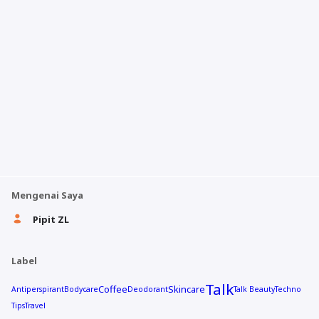
Mengenai Saya
Pipit ZL
Label
Talk
Coffee
Skincare
Antiperspirant
Bodycare
Deodorant
Talk Beauty
Techno
Tips
Travel